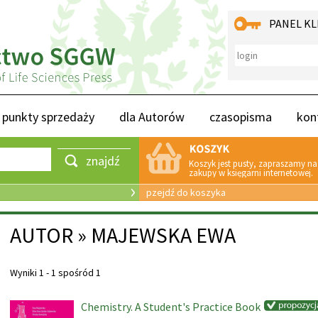
PANEL KL
punkty sprzedaży
dla Autorów
czasopisma
kon
znajdź
Koszyk jest pusty, zapraszamy na
zakupy w księgarni internetowej.
pzejdź do koszyka
AUTOR » MAJEWSKA EWA
Wyniki 1 - 1 spośród 1
Chemistry. A Student's Practice Book