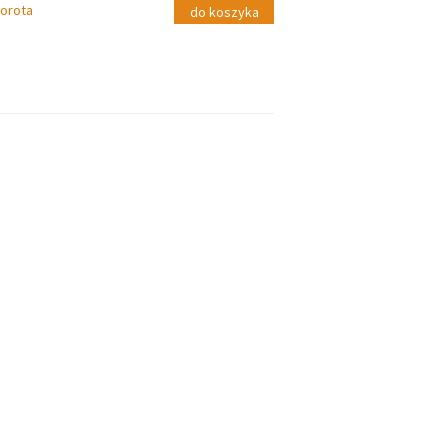
orota
do koszyka