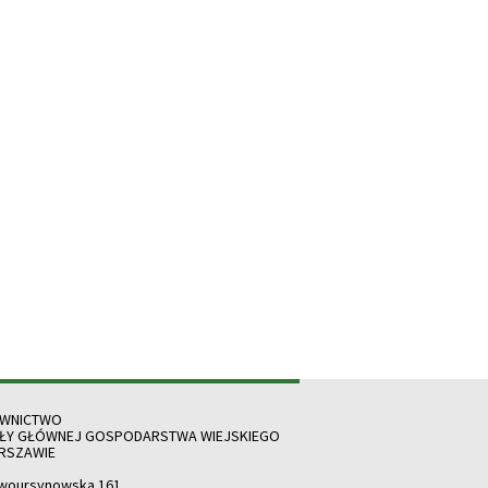
WNICTWO
ŁY GŁÓWNEJ GOSPODARSTWA WIEJSKIEGO
RSZAWIE
owoursynowska 161