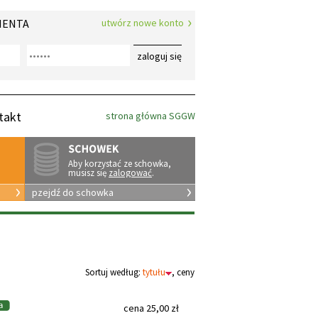
IENTA
utwórz nowe konto
zaloguj się
takt
strona główna SGGW
Aby korzystać ze schowka,
musisz się
zalogować
.
pzejdź do schowka
Sortuj według:
tytułu
,
ceny
cena
25,00
zł