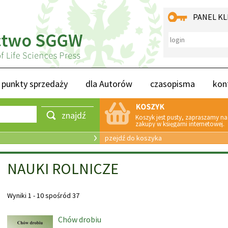
PANEL KL
punkty sprzedaży
dla Autorów
czasopisma
kon
znajdź
Koszyk jest pusty, zapraszamy na
zakupy w księgarni internetowej.
pzejdź do koszyka
NAUKI ROLNICZE
Wyniki 1 - 10 spośród 37
Chów drobiu