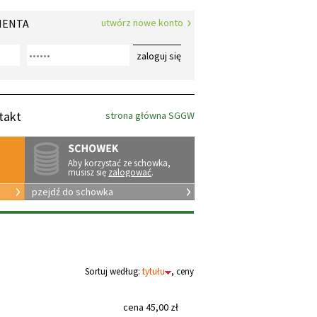
IENTA
utwórz nowe konto
zaloguj się
takt
strona główna SGGW
Aby korzystać ze schowka,
musisz się
zalogować
.
pzejdź do schowka
Sortuj według:
tytułu
,
ceny
cena
45,00
zł