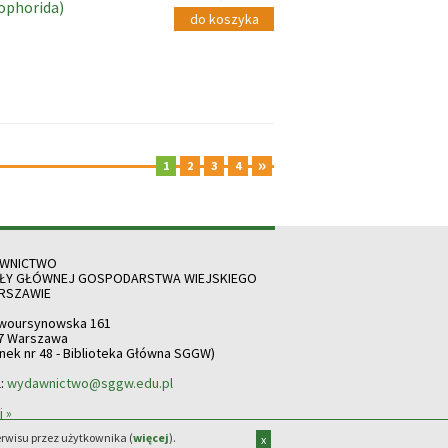
ophorida)
do koszyka
»
1
2
3
4
WNICTWO
ŁY GŁÓWNEJ GOSPODARSTWA WIEJSKIEGO
RSZAWIE
owoursynowska 161
7 Warszawa
nek nr 48 - Biblioteka Główna SGGW)
l:
wydawnictwo@sggw.edu.pl
j »
erwisu przez użytkownika (
więcej
).
x