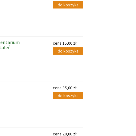
do koszyka
mentarium
cena
15,00
zł
taleń
do koszyka
cena
35,00
zł
do koszyka
cena
20,00
zł