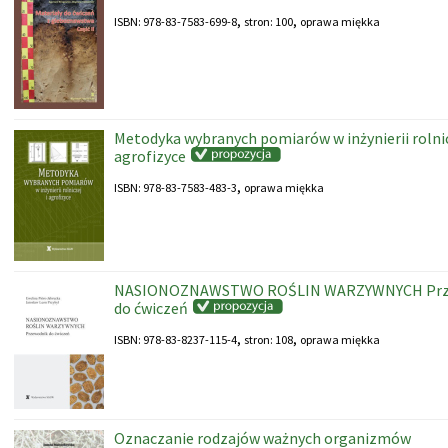
,
,
ISBN: 978-83-7583-699-8
stron: 100
oprawa miękka
Metodyka wybranych pomiarów w inżynierii rolnic
agrofizyce
,
ISBN: 978-83-7583-483-3
oprawa miękka
NASIONOZNAWSTWO ROŚLIN WARZYWNYCH Prz
do ćwiczeń
,
,
ISBN: 978-83-8237-115-4
stron: 108
oprawa miękka
Oznaczanie rodzajów ważnych organizmów