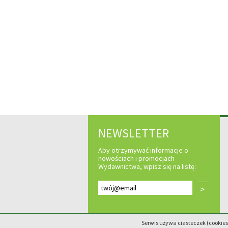
NEWSLETTER
Aby otrzymywać informacje o
nowościach i promocjach
Wydawnictwa, wpisz się na listę:
>
Serwis używa ciasteczek (cookies