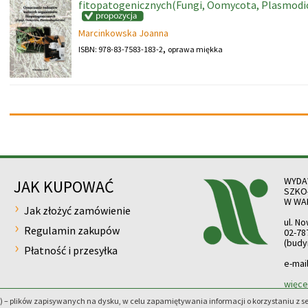
fitopatogenicznych(Fungi, Oomycota, Plasmodi
Marcinkowska Joanna
,
ISBN: 978-83-7583-183-2
oprawa miękka
WYDA
JAK KUPOWAĆ
SZKO
W WA
Jak złożyć zamówienie
ul. N
Regulamin zakupów
02-78
(budy
Płatność i przesyłka
e-mai
więce
) – plików zapisywanych na dysku, w celu zapamiętywania informacji o korzystaniu z s