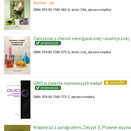
Niemiec Jan
,
,
ISBN: 978-83-7583-963-0
stron: 294
oprawa miękka
Ćwiczenia z chemii nieorganicznej i analitycznej
,
,
ISBN: 978-83-7583-575-5
stron: 216
oprawa miękka
GMO w świetle najnowszych badań
,
ISBN: 978-83-7583-373-7
oprawa miękka
Krajobraz z paragrafem, Zeszyt 5, Prawne wyzna