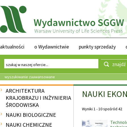
aktualności
o Wydawnictwie
punkty sprzedaży
znajdź
wyszukiwanie zaawansowane
ARCHITEKTURA
NAUKI EKO
KRAJOBRAZU I INŻYNIERIA
ŚRODOWISKA
Wyniki 1 - 10 spośród 42
NAUKI BIOLOGICZNE
Technol
NAUKI CHEMICZNE