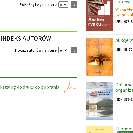
spożywc
Pokaż tytuły na literę
Wicka Al
(współaut
ISBN: 978-8
INDEKS
AUTORÓW
Aukcje w 
ISBN: 83-72
Pokaż autorów na literę
Dokumen
katalog do druku do pobrania
organiza
ISBN: 978-8
Ekonomi