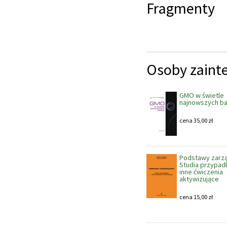
Fragmenty
Osoby zaint
GMO w świetle
najnowszych b
cena
35,00
zł
Podstawy zarzą
Studia przypad
inne ćwiczenia
aktywizujące
cena
15,00
zł