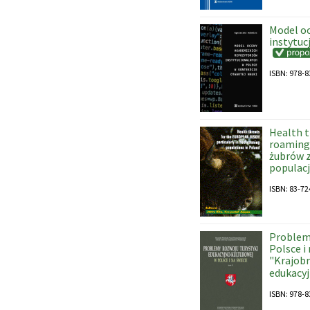
Model o
instytuc
ISBN: 978-8
Health t
roaming 
żubrów 
populacj
ISBN: 83-72
Problemy
Polsce i
"Krajobr
edukacy
ISBN: 978-8