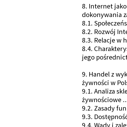
8. Internet jak
dokonywania za
8.1. Społeczeńs
8.2. Rozwój Int
8.3. Relacje w 
8.4. Charakter
jego pośrednic
9. Handel z wy
żywności w Pols
9.1. Analiza s
żywnościowe ..
9.2. Zasady fu
9.3. Dostępnoś
9.4. Wady i zal