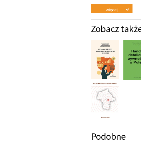
więcej
Zobacz takż
Podobne