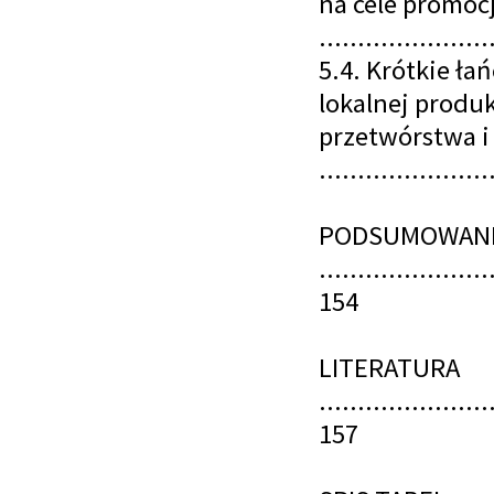
na cele promoc
......................
5.4. Krótkie ł
lokalnej produk
przetwórstwa i
......................
PODSUMOWAN
......................
154
LITERATURA
......................
157