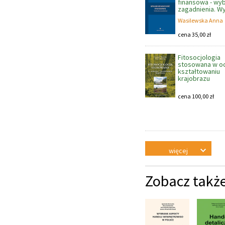
finansowa - wy
zagadnienia. Wyd
Wasilewska Anna
cena
35,00
zł
Fitosocjologia
stosowana w oc
kształtowaniu
krajobrazu
cena
100,00
zł
więcej
Zobacz takż