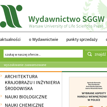
aktualności
o Wydawnictwie
punkty sprzedaży
znajdź
wyszukiwanie zaawansowane
ARCHITEKTURA
KRAJOBRAZU I INŻYNIERIA
ŚRODOWISKA
NAUKI BIOLOGICZNE
NAUKI CHEMICZNE