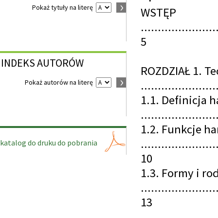
Pokaż tytuły na literę
WSTĘP
......................
5
INDEKS
AUTORÓW
ROZDZIAŁ 1. T
......................
Pokaż autorów na literę
1.1. Definicja 
......................
1.2. Funkcje h
......................
katalog do druku do pobrania
10
1.3. Formy i ro
......................
13