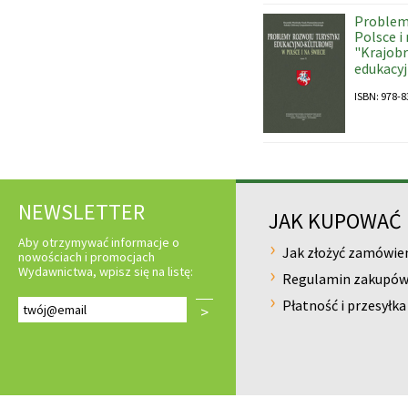
Problemy
Polsce i
"Krajobr
edukacy
ISBN: 978-8
NEWSLETTER
JAK KUPOWAĆ
Aby otrzymywać informacje o
Jak złożyć zamówie
nowościach i promocjach
Wydawnictwa, wpisz się na listę:
Regulamin zakupó
Płatność i przesyłka
>