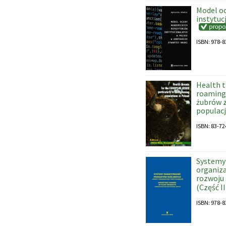
Model o
instytuc
ISBN: 978-8
Health t
roaming 
żubrów 
populacj
ISBN: 83-72
Systemy
organiza
rozwoju
(Część II
ISBN: 978-8