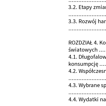
3.2. Etapy zmi
......................
3.3. Rozwój ha
......................
ROZDZIAŁ 4. Ko
światowych .......
4.1. Długofalo
konsumpcję .......
4.2. Współczes
......................
4.3. Wybrane 
......................
4.4. Wydatki n