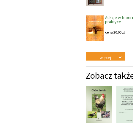
Aukcje w teorii i
praktyce
cena
20,00
zł
więcej
Zobacz takż