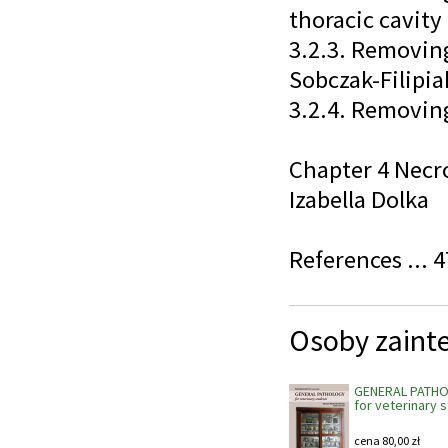
thoracic cavity
3.2.3. Removin
Sobczak-Filipiak
3.2.4. Removing
Chapter 4 Necro
Izabella Dolka
References ... 4
Osoby zaint
GENERAL PATH
for veterinary 
cena
80,00
zł