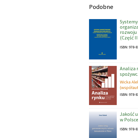
Podobne
Systemy
organiza
rozwoju
(Część II
ISBN: 978-8
Analiza 
spożywc
Wicka Al
(współaut
ISBN: 978-8
Jakość 
w Polsc
ISBN: 978-8