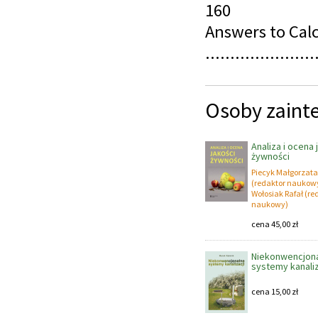
160
Answers to Cal
......................
Osoby zaint
Analiza i ocena 
żywności
Piecyk Małgorzata
(redaktor naukow
Wołosiak Rafał
(re
naukowy)
cena
45,00
zł
Niekonwencjon
systemy kanaliz
cena
15,00
zł