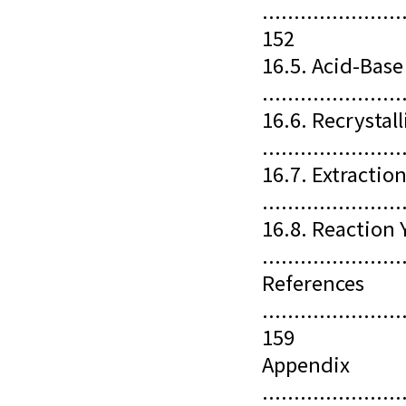
......................
152
16.5. Acid-Base
......................
16.6. Recrystall
......................
16.7. Extractio
......................
16.8. Reaction 
......................
References
......................
159
Appendix
......................