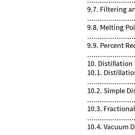
......................
9.7. Filtering 
......................
9.8. Melting Poi
......................
9.9. Percent Re
......................
10. Distillation
10.1. Distillat
......................
10.2. Simple Dis
......................
10.3. Fractional
......................
10.4. Vacuum Di