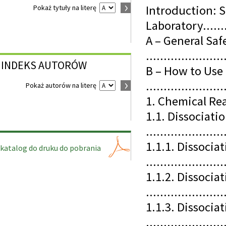
Introduction: S
Pokaż tytuły na literę
Laboratory..........
A – General Saf
......................
INDEKS
AUTORÓW
B – How to Use
......................
Pokaż autorów na literę
1. Chemical Rea
1.1. Dissociati
......................
1.1.1. Dissociat
katalog do druku do pobrania
......................
1.1.2. Dissocia
......................
1.1.3. Dissociat
......................