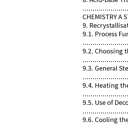
......................
CHEMISTRY A 
9. Recrystalli
9.1. Process F
......................
9.2. Choosing 
......................
9.3. General St
......................
9.4. Heating t
......................
9.5. Use of Dec
......................
9.6. Cooling th