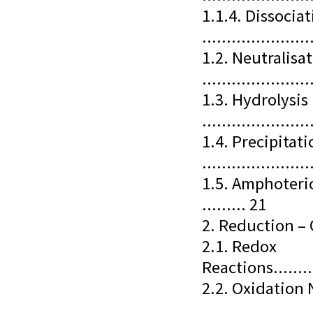
1.1.4. Dissocia
......................
1.2. Neutralisa
......................
1.3. Hydrolysis
......................
1.4. Precipitat
......................
1.5. Amphoteri
......... 21
2. Reduction –
2.1. Redox
Reactions............
2.2. Oxidation
......................