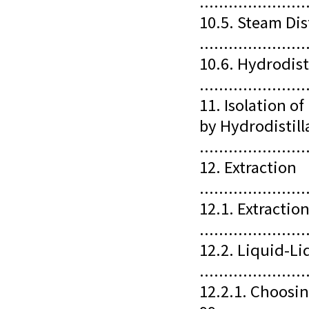
......................
10.5. Steam Dis
......................
10.6. Hydrodist
......................
11. Isolation o
by Hydrodistill
......................
12. Extraction
......................
12.1. Extracti
......................
12.2. Liquid-Li
......................
12.2.1. Choosing a