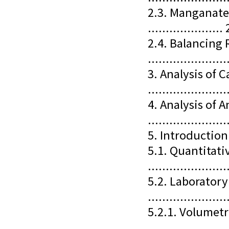
2.3. Manganate
.....................
2.4. Balancing
......................
3. Analysis of C
......................
4. Analysis of 
......................
5. Introduction
5.1. Quantitati
......................
5.2. Laborator
......................
5.2.1. Volumetr
......................