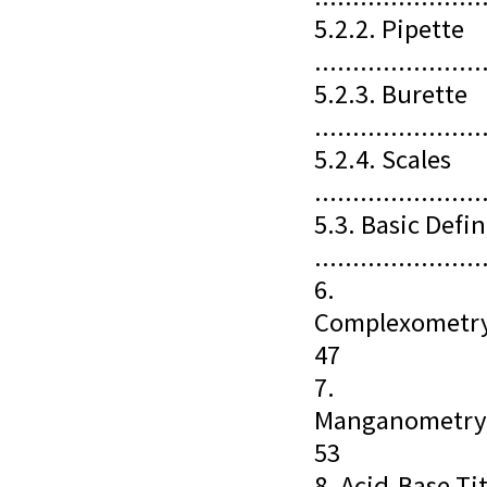
5.2.2. Pipette
......................
5.2.3. Burette
......................
5.2.4. Scales
......................
5.3. Basic Defi
......................
6.
Complexometry.......
47
7.
Manganometry........
53
8. Acid-Base Ti