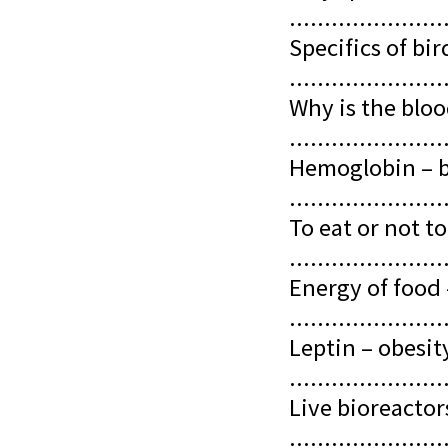
......................
Specifics of bir
......................
Why is the bloo
......................
Hemoglobin – b
......................
To eat or not to
......................
Energy of food 
......................
Leptin – obesi
......................
Live bioreactor
......................