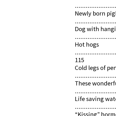
......................
Newly born pigl
......................
Dog with hang
......................
Hot hogs
......................
115
Cold legs of pe
......................
These wonderfu
......................
Life saving wat
......................
“Kissing” hor