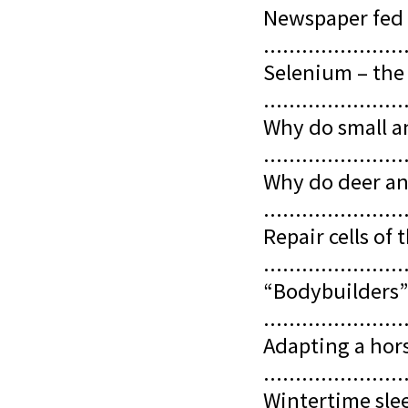
Newspaper fed
......................
Selenium – the
......................
Why do small an
......................
Why do deer ant
......................
Repair cells of 
......................
“Bodybuilders”
.....................
Adapting a hors
......................
Wintertime sle