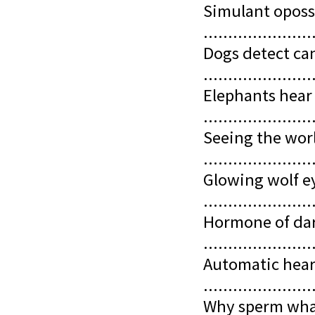
Simulant opos
......................
Dogs detect ca
......................
Elephants hear
......................
Seeing the worl
......................
Glowing wolf e
......................
Hormone of da
......................
Automatic hear
......................
Why sperm whal