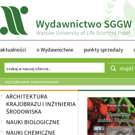
aktualności
o Wydawnictwie
punkty sprzedaży
znajdź
wyszukiwanie zaawansowane
ARCHITEKTURA
KRAJOBRAZU I INŻYNIERIA
ŚRODOWISKA
NAUKI BIOLOGICZNE
NAUKI CHEMICZNE