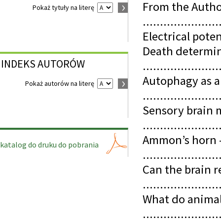
From the Auth
Pokaż tytuły na literę
......................
Electrical potenti
Death determin
INDEKS
AUTORÓW
......................
Autophagy as a 
Pokaż autorów na literę
......................
Sensory brain 
......................
Ammon’s horn 
katalog do druku do pobrania
......................
Can the brain 
......................
What do anima
......................