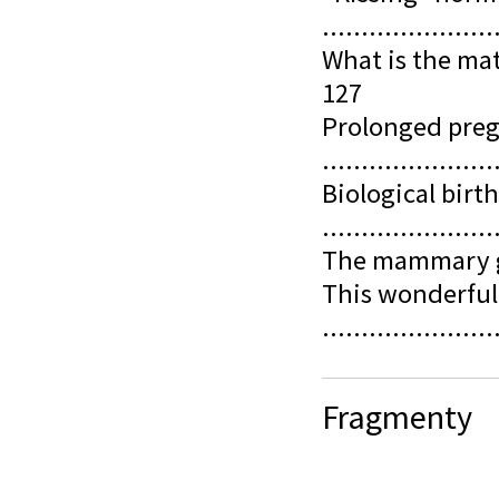
......................
What is the mater
127
Prolonged pre
......................
Biological birth
......................
The mammary gl
This wonderful 
......................
Fragmenty