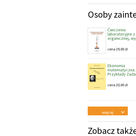
Osoby zaint
Ćwiczenia
laboratoryjne z
organicznej, wy
cena
29,00
zł
Ekonomia
matematyczna. 
Przykłady Zada
cena
20,00
zł
więcej
Zobacz takż