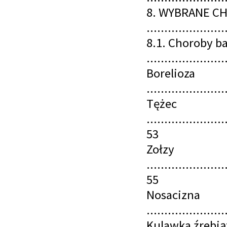
8. WYBRANE C
......................
8.1. Choroby b
......................
Borelioza
......................
Tężec
......................
53
Zołzy
......................
55
Nosacizna
......................
Kulawka źrebią