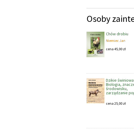
Osoby zaint
Chów drobiu
Niemiec Jan
cena
45,00
zł
Dzikie świniowa
Biologia, znacz
środowisku,
zarządzanie po
cena
25,00
zł