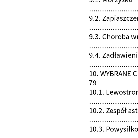
......................
9.2. Zapiaszc
......................
9.3. Choroba 
......................
9.4. Zadławien
......................
10. WYBRANE C
79
10.1. Lewostro
......................
10.2. Zespół as
......................
10.3. Powysiłk