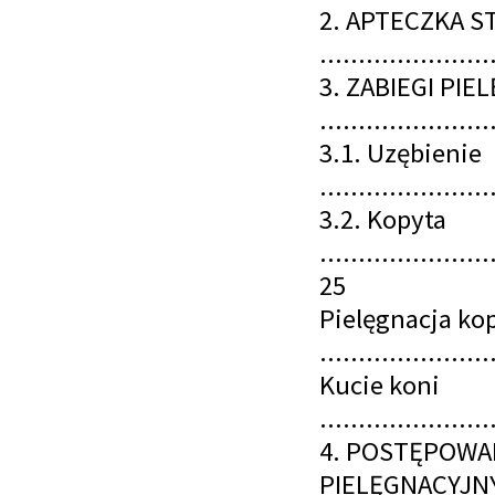
2. APTECZKA 
......................
3. ZABIEGI PI
......................
3.1. Uzębienie
......................
3.2. Kopyta
......................
25
Pielęgnacja ko
......................
Kucie koni
......................
4. POSTĘPOWAN
PIELĘGNACYJNYCH I