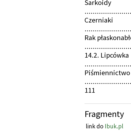
Sarkoidy
......................
Czerniaki
......................
Rak płaskonab
......................
14.2. Lipcówka
......................
Piśmiennictwo
......................
111
Fragmenty
link do
Ibuk.pl