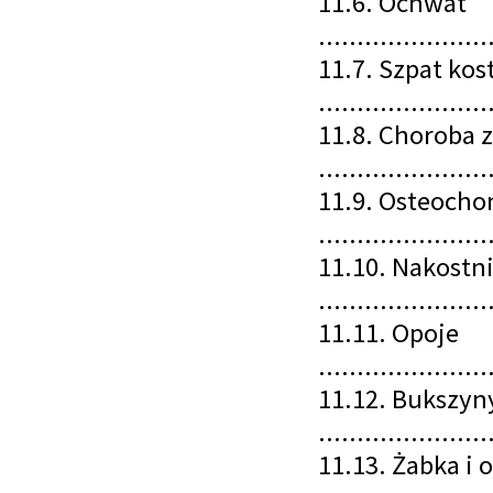
11.6. Ochwat
......................
11.7. Szpat kos
......................
11.8. Choroba
......................
11.9. Osteocho
......................
11.10. Nakostn
......................
11.11. Opoje
......................
11.12. Bukszyn
......................
11.13. Żabka i 