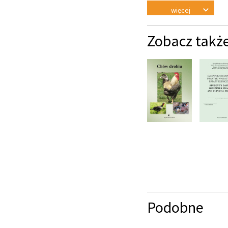
więcej
Zobacz takż
Podobne