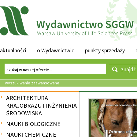
aktualności
o Wydawnictwie
punkty sprzedaży
znajdź
wyszukiwanie zaawansowane
ARCHITEKTURA
KRAJOBRAZU I INŻYNIERIA
ŚRODOWISKA
NAUKI BIOLOGICZNE
NAUKI CHEMICZNE