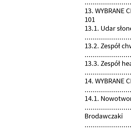
......................
13. WYBRANE CH
101
13.1. Udar słon
......................
13.2. Zespół c
.....................
13.3. Zespół h
......................
14. WYBRANE 
.....................
14.1. Nowotwo
......................
Brodawczaki
......................