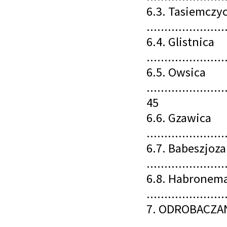
6.3. Tasiemczy
......................
6.4. Glistnica
......................
6.5. Owsica
......................
45
6.6. Gzawica
......................
6.7. Babeszjoza
......................
6.8. Habronem
......................
7. ODROBACZAN
......................