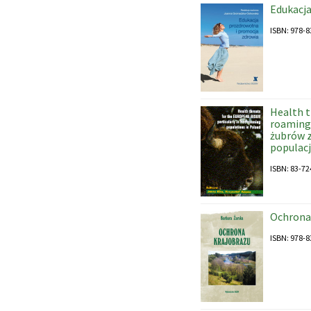
Edukacja
ISBN: 978-8
Health t
roaming 
żubrów 
populacj
ISBN: 83-72
Ochrona
ISBN: 978-8