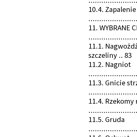
......................
10.4. Zapaleni
......................
11. WYBRANE 
......................
11.1. Nagwożdż
szczeliny .. 83
11.2. Nagniot
......................
11.3. Gnicie str
......................
11.4. Rzekomy 
......................
11.5. Gruda
......................