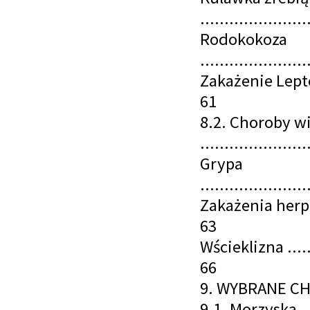
......................
Rodokokoza
......................
Zakażenie Leptospir
61
8.2. Choroby w
......................
Grypa
......................
Zakażenia herpeswir
63
Wścieklizna .........
66
9. WYBRANE CH
9.1. Morzyska