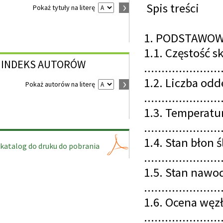
Spis treści
Pokaż tytuły na literę
1. PODSTAWOWE
1.1. Częstość s
INDEKS
AUTORÓW
......................
1.2. Liczba od
Pokaż autorów na literę
......................
1.3. Temperatur
......................
1.4. Stan błon
katalog do druku do pobrania
......................
1.5. Stan nawo
......................
1.6. Ocena węz
......................