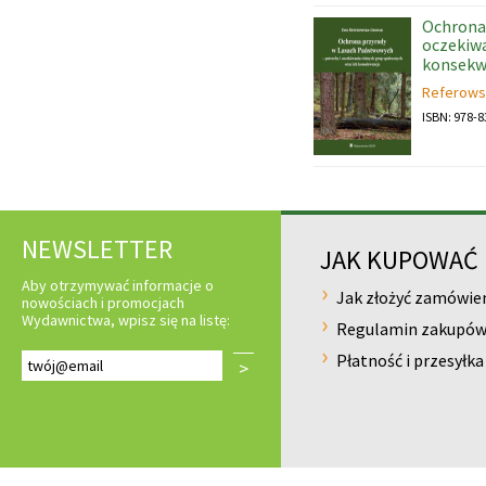
Ochrona 
oczekiwa
konsekw
Referows
ISBN: 978-8
NEWSLETTER
JAK KUPOWAĆ
Aby otrzymywać informacje o
Jak złożyć zamówie
nowościach i promocjach
Wydawnictwa, wpisz się na listę:
Regulamin zakupó
Płatność i przesyłka
>