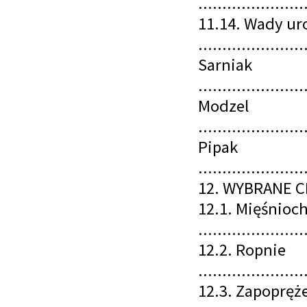
......................
11.14. Wady ur
......................
Sarniak
......................
Modzel
......................
Pipak
......................
12. WYBRANE CH
12.1. Mięśnioc
......................
12.2. Ropnie
......................
12.3. Zapopręż