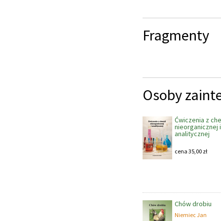
Fragmenty
Osoby zaint
Ćwiczenia z che
nieorganicznej i
analitycznej
cena
35,00
zł
Chów drobiu
Niemiec Jan