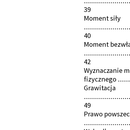
......................
39
Moment siły
......................
40
Moment bezwł
......................
42
Wyznaczanie m
fizycznego ........
Grawitacja
......................
49
Prawo powszec
......................