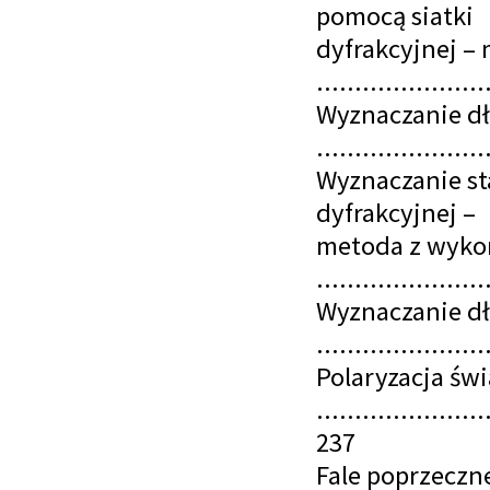
pomocą siatki
dyfrakcyjnej –
......................
Wyznaczanie dłu
......................
Wyznaczanie stał
dyfrakcyjnej –
metoda z wyko
......................
Wyznaczanie dł
.....................
Polaryzacja świ
......................
237
Fale poprzeczn