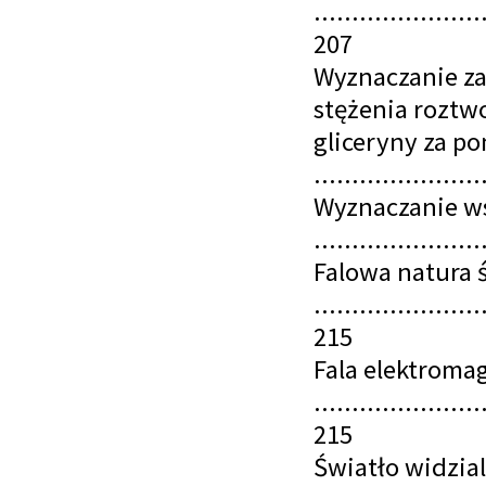
......................
207
Wyznaczanie za
stężenia roztw
gliceryny za p
......................
Wyznaczanie ws
.....................
Falowa natura 
......................
215
Fala elektroma
......................
215
Światło widzia