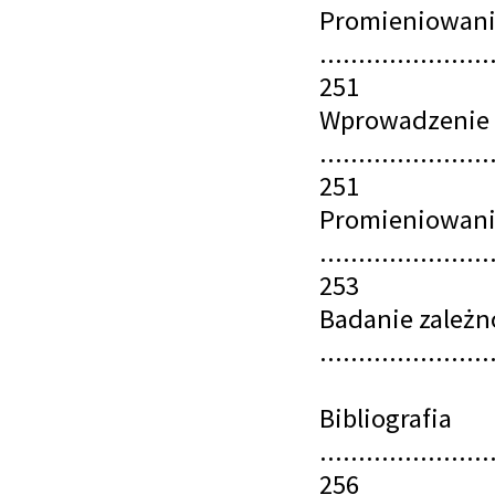
Promieniowanie
......................
251
Wprowadzenie
......................
251
Promieniowani
......................
253
Badanie zależn
.....................
Bibliografia
......................
256