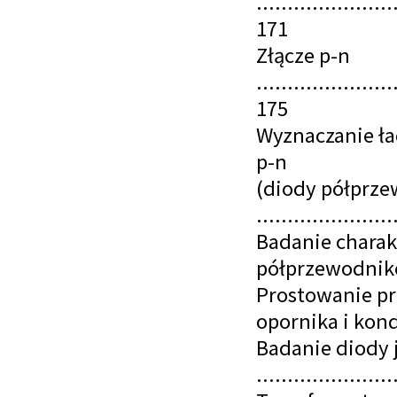
......................
171
Złącze p-n
......................
175
Wyznaczanie ła
p-n
(diody półprz
......................
Badanie charak
półprzewodnikowej
Prostowanie pr
opornika i konde
Badanie diody 
.....................