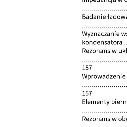
......................
Badanie ładowa
......................
Wyznaczanie ws
kondensatora ....
Rezonans w uk
......................
157
Wprowadzenie
......................
157
Elementy biern
.....................
Rezonans w ob