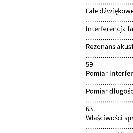
......................
Fale dźwiękowe
......................
Interferencja f
......................
Rezonans akus
......................
59
Pomiar interfe
......................
Pomiar długości
......................
63
Właściwości spr
......................