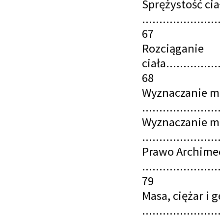
Sprężystość cia
......................
67
Rozciąganie
ciała.................
68
Wyznaczanie m
......................
Wyznaczanie m
......................
Prawo Archime
......................
79
Masa, ciężar i 
......................