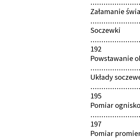
......................
Załamanie świa
.....................
Soczewki
......................
192
Powstawanie ob
.....................
Układy soczew
......................
195
Pomiar ognisk
......................
197
Pomiar promien