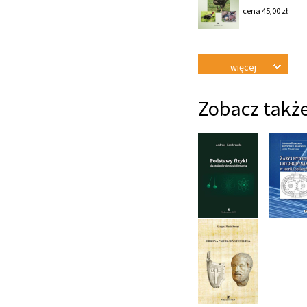
cena
45,00
zł
więcej
Zobacz takż