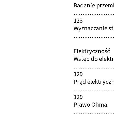
Badanie przem
......................
123
Wyznaczanie st
......................
Elektryczność
Wstęp do elekt
......................
129
Prąd elektrycz
......................
129
Prawo Ohma
......................