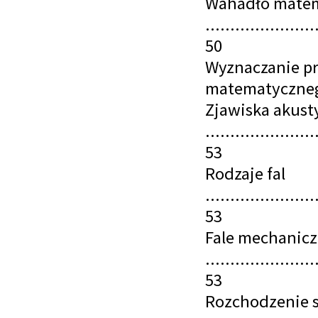
Wahadło mate
......................
50
Wyznaczanie p
matematycznego ..
Zjawiska akust
......................
53
Rodzaje fal
......................
53
Fale mechanic
......................
53
Rozchodzenie s