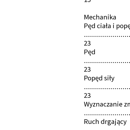
Mechanika
Pęd ciała i popę
......................
23
Pęd
......................
23
Popęd siły
......................
23
Wyznaczanie zm
......................
Ruch drgający