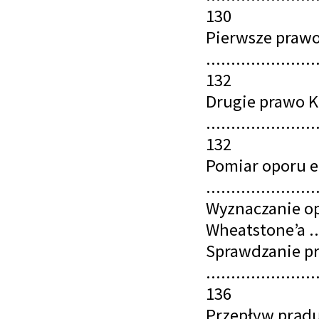
130
Pierwsze prawo
......................
132
Drugie prawo K
......................
132
Pomiar oporu e
.....................
Wyznaczanie o
Wheatstone’a .....
Sprawdzanie p
......................
136
Przepływ prądu 