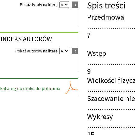
Spis treści
Pokaż tytuły na literę
Przedmowa
......................
7
INDEKS
AUTORÓW
Pokaż autorów na literę
Wstęp
......................
9
Wielkości fizyc
......................
katalog do druku do pobrania
Szacowanie ni
......................
Wykresy
......................
15