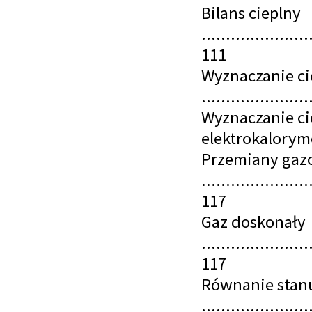
Bilans cieplny
......................
111
Wyznaczanie cie
......................
Wyznaczanie ci
elektrokalorymetru
Przemiany gaz
......................
117
Gaz doskonały
......................
117
Równanie stan
......................