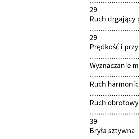
......................
29
Ruch drgający 
......................
29
Prędkość i prz
......................
Wyznaczanie ma
......................
Ruch harmonicz
......................
Ruch obrotowy
......................
39
Bryła sztywna