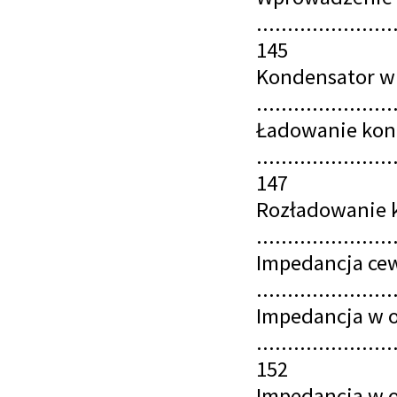
......................
145
Kondensator w 
......................
Ładowanie kon
......................
147
Rozładowanie 
......................
Impedancja cew
.....................
Impedancja w 
......................
152
Impedancja w 