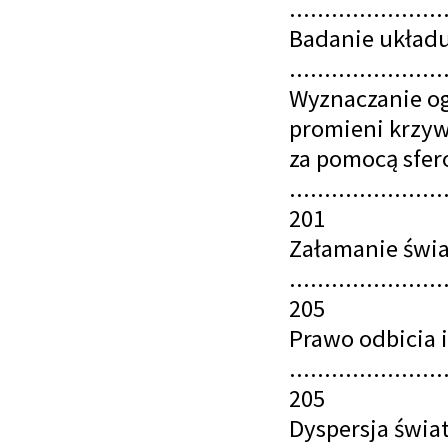
......................
Badanie układ
......................
Wyznaczanie og
promieni krzy
za pomocą sfe
......................
201
Załamanie świa
......................
205
Prawo odbicia 
......................
205
Dyspersja świat