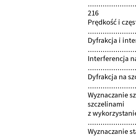
......................
216
Prędkość i częs
......................
Dyfrakcja i int
......................
Interferencja n
......................
Dyfrakcja na szc
......................
Wyznaczanie sz
szczelinami
z wykorzystani
......................
Wyznaczanie stał