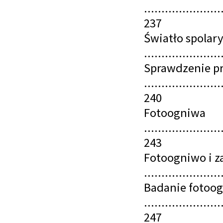
......................
237
Światło spolar
......................
Sprawdzenie p
......................
240
Fotoogniwa
......................
243
Fotoogniwo i z
......................
Badanie fotoo
......................
247