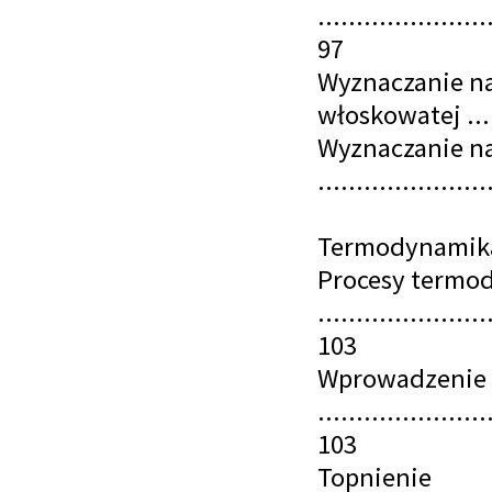
......................
97
Wyznaczanie na
włoskowatej ......
Wyznaczanie n
.....................
Termodynamik
Procesy termo
......................
103
Wprowadzenie
......................
103
Topnienie