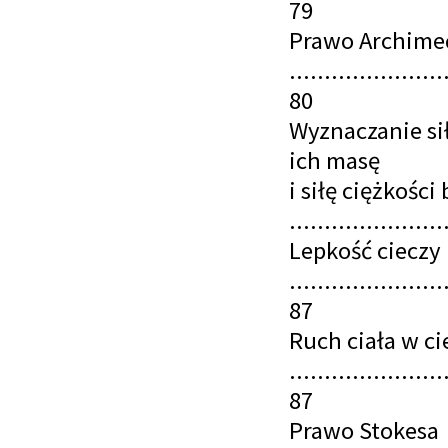
79
Prawo Archime
......................
80
Wyznaczanie sił
ich masę
i siłę ciężkośc
......................
Lepkość cieczy
......................
87
Ruch ciała w ci
......................
87
Prawo Stokesa