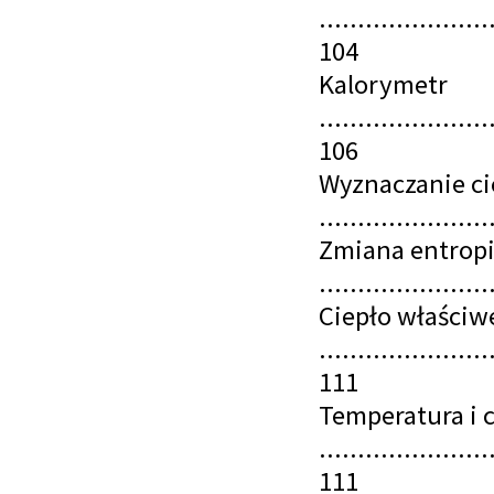
......................
104
Kalorymetr
......................
106
Wyznaczanie ci
.....................
Zmiana entrop
......................
Ciepło właściw
......................
111
Temperatura i c
......................
111