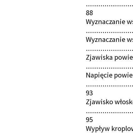
......................
88
Wyznaczanie ws
......................
Wyznaczanie ws
......................
Zjawiska powie
......................
Napięcie powi
......................
93
Zjawisko włos
......................
95
Wypływ kroplo