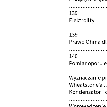
......................
139
Elektrolity
......................
139
Prawo Ohma dla
......................
140
Pomiar oporu e
.....................
Wyznaczanie pr
Wheatstone’a ....
Kondensator i 
.....................
Wprowadzenie