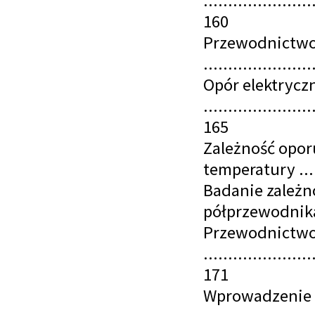
......................
160
Przewodnictwo 
......................
Opór elektrycz
......................
165
Zależność opor
temperatury ......
Badanie zależn
półprzewodnika .
Przewodnictw
......................
171
Wprowadzenie